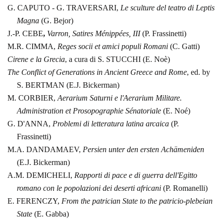
G. CAPUTO - G.
TRAVERSARI,
Le sculture del teatro di Leptis
Magna
(G. Bejor)
J.-P. CEBE
,
Varron,
Satires Ménippées, III
(P. Frassinetti)
M.R. CIMMA,
Reges
socii
et amici populi Romani
(C. Gatti)
Cirene e la Grecia
, a cura di S. STUCCHI (E.
Noè)
The
Conflict
of
Generations in Ancient
Greece and Rome
, ed. by
S. BERTMAN (E.J. Bickerman)
M. CORBIER,
Aerarium
Saturni
e l'Aerarium Militare.
Administration et Prosopographie
Sénatoriale
(E. Noé)
G. D'ANNA,
Problemi
di letteratura latina arcaica
(P.
Frassinetti)
M.A. DANDAMAEV,
Persien
unter den ersten Achämeniden
(E.J. Bickerman)
A.M. DEMICHELI,
Rapporti
di pace e di guerra dell'Egitto
romano con le popolazioni dei deserti africani
(P.
Romanelli)
E. FERENCZY,
From the
patrician State to the patricio-plebeian
State
(E. Gabba)