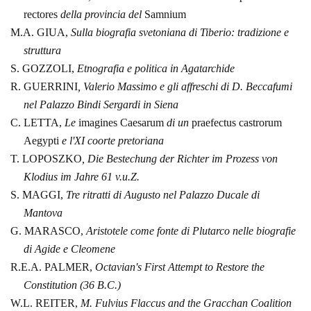
rectores
della provincia del
Samnium
M.A. GIUA,
Sulla biografia svetoniana di
Tiberio: tradizione e
struttura
S. GOZZOLI,
Etnografia e politica in
Agatarchide
R. GUERRINI
, Valerio Massimo e gli affreschi
di D. Beccafumi
nel Palazzo Bindi Sergardi in Siena
C. LETTA,
Le
imagines Caesarum
di un
praefectus castrorum
Aegypti
e l'XI coorte pretoriana
T. LOPOSZKO
, Die Bestechung der Richter im
Prozess von
Klodius im Jahre 61 v.u.Z.
S. MAGGI,
Tre ritratti di Augusto nel Palazzo
Ducale di
Mantova
G. MARASCO,
Aristotele come fonte di Plutarco
nelle
biografie
di Agide e Cleomene
R.E.A. PALMER,
Octavian's First Attempt to Restore
the
Constitution (36 B.C.)
W.L. REITER,
M. Fulvius
Flaccus and
the Gracchan Coalition