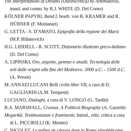
The Interpretations of Dreams (Oneirocritica) by
Artemidorus
,
transl. and comm. by R.J. WHITE (D. Del Corno)
KÖLNER PAPYRI,
Band I
,
bearb. von B. KRAMER und R.
HÜBNER (F. Montanari)
G. LETTA - S. D'AMATO,
Epigrafia
della regione dei Marsi
(M.P. Billanovich)
H.G. LIDDELL - R. SCOTT,
Dizionario illustrato greco-italiano
(D. Del Corno)
A. LIPINSKI,
Oro,
argento, gemme e smalti. Tecnologia delle
arti dalle origini alla fine del
Medioevo. 3000 a.C. - 1500 d.C.
(A. Peroni)
M. ANNAEI
LUCANI
Belli
civilis liber VII
, a cura di D.
GAGLIARDI (A.M. Tempesti)
LUCIANO,
Dialoghi
,
a cura di V. LONGO (G. Tarditi)
B.A. MARSHALL,
Crassus.
A Political Biography
(A. Garzetti)
Megarikà. Testimonianze
e frammenti
,
Introd., ediz. critica a cura
di L. PICCIRILLI (K. Meister)
C. NICOLET,
Le métier
de citoyen dans la Rome répubblicaine