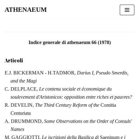
ATHENAEUM
Vai
al
contenuto
Indice generale di athenaeum 66 (1978)
Articoli
E.J. BICKERMAN - H.TADMOR,
Darius I, Pseudo
Smerdis,
and the Magi
C. DELPLACE,
Le contenu sociale et économique
du
soulevement d'Aristonicos: opposition entre riches et pauvres?
R. DEVELIN,
The Third Century Reform of the
Comitia
Centuriata
A. DRUMMOND,
Some Observations on the Order
of Consuls'
Names
M. GAGGIOTTI,
Le iscrizioni della Basilica di
Saepinum
e i