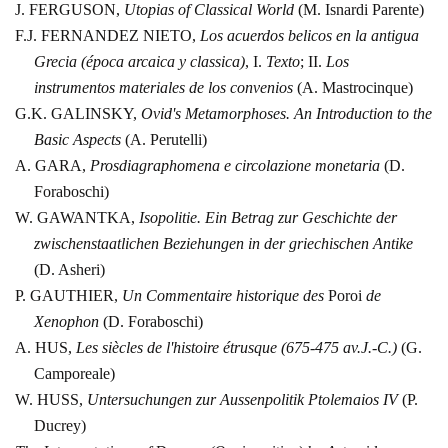
J. FERGUSON,
Utopias
of Classical World
(M. Isnardi Parente)
F.J. FERNANDEZ NIETO,
Los
acuerdos belicos en la antigua
Grecia (época arcaica y classica)
,
I.
Texto
; II.
Los
instrumentos materiales de los convenios
(A.
Mastrocinque)
G.K. GALINSKY,
Ovid's
Metamorphoses. An Introduction to the
Basic Aspects
(A. Perutelli)
A. GARA,
Prosdiagraphomena
e circolazione monetaria
(D.
Foraboschi)
W. GAWANTKA,
Isopolitie.
Ein Betrag zur Geschichte der
zwischenstaatlichen Beziehungen in der
griechischen Antike
(D. Asheri)
P. GAUTHIER,
Un
Commentaire historique des
Poroi
de
Xenophon
(D. Foraboschi)
A. HUS,
Les siècles
de l'histoire étrusque (675-475 av.J.-C.)
(G.
Camporeale)
W. HUSS,
Untersuchungen
zur Aussenpolitik Ptolemaios IV
(P.
Ducrey)