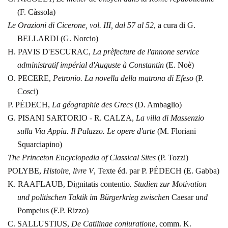
(F. Càssola)
Le Orazioni di Cicerone,
vol. III, dal 57 al 52
, a cura di G.
BELLARDI (G. Norcio)
H. PAVIS D'ESCURAC,
La
prèfecture de l'annone service
administratif impérial d'Auguste à Constantin
(E. Noè)
O. PECERE,
Petronio.
La novella della matrona di Efeso
(P.
Cosci)
P. PÉDECH,
La
géographie des Grecs
(D. Ambaglio)
G. PISANI SARTORIO - R.
CALZA,
La villa di Massenzio
sulla Via Appia. Il Palazzo. Le opere d'arte
(M. Floriani
Squarciapino)
The Princeton
Encyclopedia of Classical Sites
(P. Tozzi)
POLYBE,
Histoire,
livre V
, Texte éd. par P. PÉDECH (E. Gabba)
K. RAAFLAUB, Dignitatis
contentio
. Studien zur Motivation
und politischen Taktik im Bürgerkrieg
zwischen
Caesar
und
Pompeius (F.P. Rizzo)
C. SALLUSTIUS,
De
Catilinae coniuratione
, comm. K.