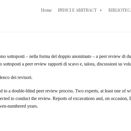
Home
INDICI E ABSTRACT
BIBLIOTEC
a sono sottoposti – nella forma del doppio anonimato – a peer review di du
 sottoposti a peer review rapporti di scavo e, talora, discussioni su vol
lenco dei revisori.
ed to a double-blind peer review process. Two experts, at least one of wh
elected to conduct the review. Reports of excavations and, on occasion,
 even-numbered years.