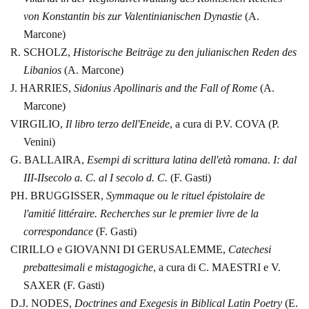
von Konstantin bis zur
Valentinianischen Dynastie
(A.
Marcone)
R.
SCHOLZ,
Historische Beiträge zu den julianischen Reden des
Libanios
(A.
Marcone)
J.
HARRIES,
Sidonius Apollinaris and the Fall of Rome
(A.
Marcone)
VIRGILIO,
Il libro
terzo dell'Eneide
,
a cura di P.V. COVA (P.
Venini)
G. BALLAIRA,
Esempi
di scrittura latina dell'età romana. I: dal
III‑IIsecolo a. C. al I
secolo d. C.
(F. Gasti)
PH. BRUGGISSER,
Symmaque
ou le rituel épistolaire de
l'amitié littéraire. Recherches sur le premier
livre de la
correspondance
(F. Gasti)
CIRILLO e GIOVANNI DI
GERUSALEMME,
Catechesi
prebattesimali e mistagogiche
,
a cura di
C. MAESTRI e V.
SAXER (F. Gasti)
D.J.
NODES,
Doctrines and Exegesis in Biblical Latin Poetry
(E.