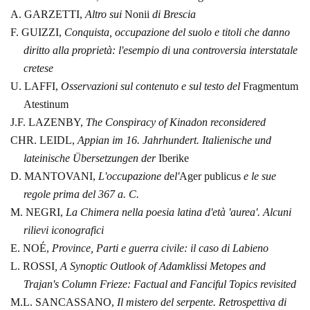
A.
GARZETTI,
Altro sui
Nonii
di Brescia
F.
GUIZZI,
Conquista, occupazione del suolo e titoli che danno
diritto alla
proprietà: l'esempio di una controversia interstatale
cretese
U.
LAFFI,
Osservazioni sul contenuto e sul testo del
Fragmentum
Atestinum
J.F. LAZENBY,
The Conspiracy of Kinadon
reconsidered
CHR. LEIDL,
Appian im 16. Jahrhundert.
Italienische und
lateinische Übersetzungen der
Iberike
D.
MANTOVANI,
L'occupazione d
e
l'
Ager publicus
e le sue
regole
prima del 367 a. C.
M.
NEGRI,
La Chimera nella poesia latina d'età 'aurea'. Alcuni
rilievi
iconografici
E.
NOÉ,
Province, Parti e guerra civile: il caso di Labieno
L. ROSSI
, A Synoptic Outlook of Adamklissi Metopes
and
Trajan's Column Frieze: Factual and Fanciful Topics revisited
M.L.
SANCASSANO,
Il mistero del serpente. Retrospettiva di