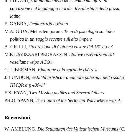
R. FUNARI,
L'immagine
della
tabes
come metafora di
corruzione nel linguaggio morale di
Sallustio e della prosa
latina
E.
GABBA,
Democrazia a Roma
M.A. GIUA, Metus
temporum.
Temi di psicologia sociale e
politica in un saggio recente
sull'alto impero
A.
GRILLI,
Un'orazione di Catone censore del 161 a.C.?
M.P.
LAVIZZARI PEDRAZZINI,
Nuove osservazioni sul
vasellame «tipo ACO»
G.
LIBERMAN,
Plutarque et la «grande rhétra»
J. LUNDON,
«Abilità artistica» o «amore paterno» nello scolio
HMQR a
g
400‑1?
F.X. RYAN,
Two Missing aediles
and Several Others
PH.O. SPANN,
The Lauro of the Sertorian War: where was it?
Recensioni
W.
AMELUNG,
Die Sculpturen des Vaticanischen Museums
(C.