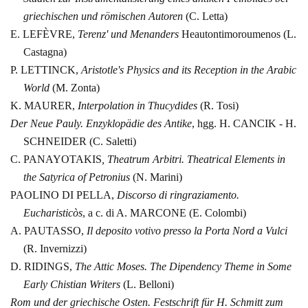
griechischen und römischen
Autoren
(C. Letta)
E. LEFÈVRE,
Terenz' und Menanders
Heautontimoroumenos
(L.
Castagna)
P. LETTINCK,
Aristotle's Physics and its Reception
in the Arabic
World
(M. Zonta)
K. MAURER,
Interpolation in Thucydides
(R.
Tosi)
Der Neue Pauly. Enzyklopädie des Antike
, hgg.
H.
CANCIK - H.
SCHNEIDER (C. Saletti)
C. PANAYOTAKIS
, Theatrum Arbitri. Theatrical
Elements in
the Satyrica of Petronius
(N. Marini)
PAOLINO
DI
PELLA,
Discorso
di ringraziamento.
Eucharisticòs
, a c.
di A. MARCONE (E. Colombi)
A.
PAUTASSO,
Il deposito votivo presso la Porta Nord a Vulci
(R.
Invernizzi)
D. RIDINGS,
The Attic Moses. The Dipendency Theme
in Some
Early Chistian Writers
(L. Belloni)
Rom und der griechische Osten. Festschrift für H.
Schmitt zum