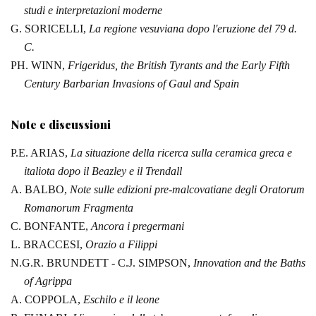
studi e
interpretazioni moderne
G.
SORICELLI,
La
regione vesuviana dopo l'eruzione del 79 d.
C.
PH. WINN,
Frigeridus, the British Tyrants and the Early Fifth
Century
Barbarian Invasions of Gaul and Spain
Note e discussioni
P.E.
ARIAS,
La situazione della ricerca sulla ceramica greca e
italiota dopo il
Beazley e il Trendall
A.
BALBO,
Note sulle edizioni pre‑malcovatiane degli Oratorum
Romanorum
Fragmenta
C.
BONFANTE,
Ancora i pregermani
L.
BRACCESI,
Orazio a Filippi
N.G.R. BRUNDETT -
C.J.
SIMPSON,
Innovation
and the Baths
of Agrippa
A.
COPPOLA,
Eschilo e il leone