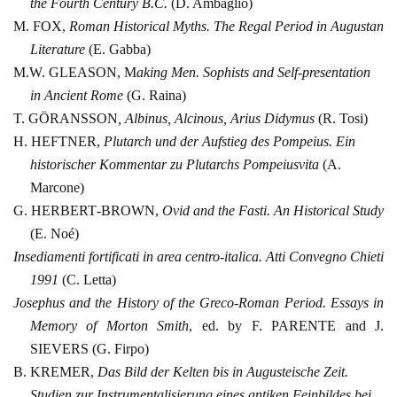
the Fourth
Century B.C.
(D. Ambaglio)
M. FOX,
Roman Historical Myths. The Regal Period in
Augustan
Literature
(E. Gabba)
M.W.
GLEASON, M
aking Men. Sophists and Self-presentation
in Ancient Rome
(G. Raina)
T.
GÖRANSSON
, Albinus, Alcinous, Arius Didymus
(R. Tosi)
H.
HEFTNER,
Plutarch und der Aufstieg des Pompeius.
Ein
historischer
Kommentar zu Plutarchs Pompeiusvita
(A.
Marcone)
G. HERBERT‑BROWN,
Ovid and the Fasti. An Historical
Study
(E. Noé)
Insediamenti
fortificati in area centro‑italica. Atti Convegno Chieti
1991
(C. Letta)
Josephus and the History of the Greco‑Roman Period. Essays in
Memory of Morton Smith
,
ed. by
F.
PARENTE and J.
SIEVERS (G. Firpo)
B. KREMER,
Das Bild der Kelten bis in Augusteische Zeit.
Studien zur
Instrumentalisierung eines antiken Feinbildes bei