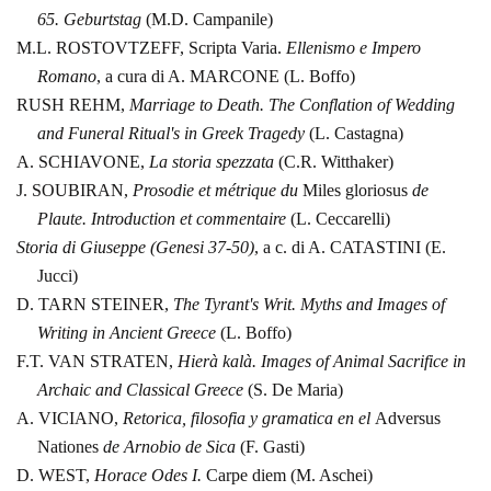
65.
Geburtstag
(M.D.
Campanile)
M.L.
ROSTOVTZEFF, Scripta Varia.
Ellenismo e Impero
Romano
, a cura di A. MARCONE
(L.
Boffo)
RUSH REHM,
Marriage to Death. The Conflation of
Wedding
and Funeral Ritual's in Greek Tragedy
(L. Castagna)
A.
SCHIAVONE,
La storia spezzata
(C.R. Witthaker)
J. SOUBIRAN,
Prosodie
et métrique du
Miles gloriosus
de
Plaute. Introduction et commentaire
(L.
Ceccarelli)
Storia di Giuseppe
(Genesi 37‑50)
,
a c. di A. CATASTINI
(E.
Jucci)
D. TARN
STEINER,
The Tyrant's Writ. Myths
and Images of
Writing in Ancient Greece
(L.
Boffo)
F.T. VAN
STRATEN,
Hierà kalà. Images of
Animal Sacrifice in
Archaic and Classical Greece
(S. De Maria)
A.
VICIANO,
Retorica, filosofia y gramatica en el
Adversus
Nationes
de
Arnobio de Sica
(F. Gasti)
D. WEST,
Horace Odes I.
Carpe diem
(M.
Aschei)