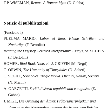
T.P.
WISEMAN,
Remus. A Roman Myth
(E.
Gabba)
Notizie di pubblicazioni
(Fascicolo I)
PUELMA MARIO,
Labor et lima. Kleine Schriften und
Nachträge
(F.
Bertolini)
Reading the Odyssey. Selected Interpretative Essays
,
ed. SCHEIN
(F. Bertolini)
HOMER,
Iliad Book Nine
,
ed. J. GRIFFIN (M. Negri)
C. ORWIN,
The Humanity of Thucydides
(D. Asheri)
C.
SEGAL,
Sophocles' Tragic World.
Divinity, Nature, Society
(N.
Marini)
A. GARZETTI,
Scritti
di storia repubblicana e augustea
(E.
Gabba)
J.
MIGL,
Die Ordnung
der Ämter. Prätorianerpräfektur und
Vikariat in der
Regionalverwaltung des Römischen Reiches