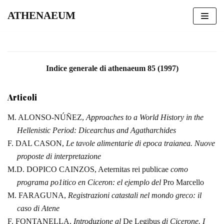
ATHENAEUM
Vai
al
contenuto
Indice generale di athenaeum 85 (1997)
Articoli
M. ALONSO‑NÚÑEZ,
Approaches to a World
History
in the
Hellenistic Period: Dicearchus and Agatharchides
F.
DAL CASON,
Le tavole alimentarie
di epoca traianea. Nuove
proposte di
interpretazione
M.D.
DOPICO CAINZOS, Aeternitas rei
publicae
como
programa po1itico en
Ciceron: el ejemplo del
Pro Marcello
M.
FARAGUNA,
Registrazioni catastali nel mondo greco: il
caso di Atene
F.
FONTANELLA,
Introduzione al
De Legibus
di Cicerone. I