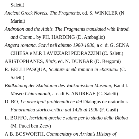
Saletti)
Ancient Greek Novels. The Fragments
,
ed. S. WINKLER (N.
Marini)
Androtion and the Atthis. The Fragments translated with Introd.
and Comm
,
.
by PH.
HARDING
(D. Ambaglio)
Angera romana. Scavi
nell'abitato 1980‑1986
,
a c. di G. SENA
CHIESA e M.P. LAVIZZARI
PEDRAZZINI (C.
Saletti)
ARISTOPHANES,
Birds
,
ed. N. DUNBAR (D.
Bergomi)
R.
BELLI PASQUA,
Sculture di età romana in «basalto»
(C.
Saletti)
Bildkatalog der Skulpturen des Vatikanischen Museum
,
Band
I.
Museo Chiaramonti
,
a c. di B. ANDREAE (C.
Saletti)
D. BO,
Le principali
problematiche del
Dialogus de oratoribus
.
Panoramica storico‑critica
dal 1426 al 1990
(F. Gasti)
L.
BOFFO,
Iscrizioni greche e latine per lo studio della Bibbia
(M. Pucci
ben Zeev)
A.B. BOSWORTH,
Commentary on Arrian's History of