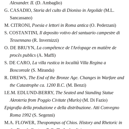
Alexander.
II.
(D.
Ambaglio)
G.
CASADIO,
Storia del culto di Dioniso in Argolide
(M.L.
Sancassano)
M.
CITRONI,
Poesia e lettori in Roma antica
(O.
Pederzani)
S.
COSTANTINI,
Il deposito votivo del santuario campestre di
Tessennano
(R.
Invernizzi)
O.
DE BRUYN,
La compétence de l'Aréopage en matière de
procès publics
(A.
Maffi)
S.
DE CARO,
La villa rustica in località Villa Regina a
Boscoreale
(S.
Miranda)
R. DREWS,
The End of the Bronze Age. Changes in Warfare
and
the Catastrophe ca. 1200 B.C.
(M. Benzi)
I.E.M. EDLUND‑BERRY,
The Seated and Standing
Statue
Akroteria from Poggio Civitate (Murlo)
(M. Di Fazio)
Epigrafia
della produzione e della distribuzione. Atti Convegno
Roma 1992
(S.
Segenni)
M.A. FLOWER,
Theopompus of Chios. History and Rhetoric in