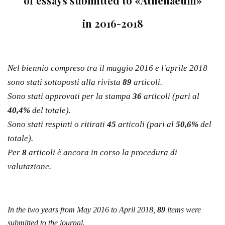
of essays submitted to «Athenaeum»
in 2016-2018
Nel biennio compreso tra il maggio 2016 e l'aprile 2018
sono stati sottoposti alla rivista
89
articoli.
Sono stati approvati per la stampa
36
articoli (pari al
40,4%
del totale).
Sono stati respinti o ritirati
45
articoli (pari al
50,6%
del
totale).
Per
8
articoli è ancora in corso la procedura di
valutazione.
In the two years from May 2016 to April 2018,
89
items were
submitted to the journal.